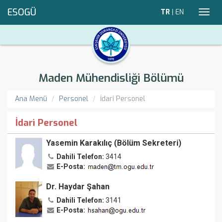
ESOGÜ
TR
|
EN
Toggl
navig
Maden Mühendisliği Bölümü
Ana Menü
Personel
İdari Personel
İdari Personel
Yasemin Karakılıç (Bölüm Sekreteri)
Dahili Telefon:
3414
E-Posta:
Dr. Haydar Şahan
Dahili Telefon:
3141
E-Posta: